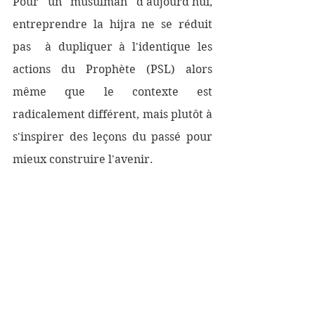
Pour un musulman d'aujourd'hui, 
entreprendre la hijra ne se réduit 
pas  à dupliquer à l'identique les 
actions du Prophète (PSL) alors 
même que le contexte est 
radicalement différent, mais plutôt à 
s'inspirer des leçons du passé pour 
mieux construire l'avenir.
Faire la hijra pour un musulman de 
nos jours, implique encore moins de  
se séparer de la société pour 
pratiquer une version idéalisée et 
fantasmée de l'islam. 