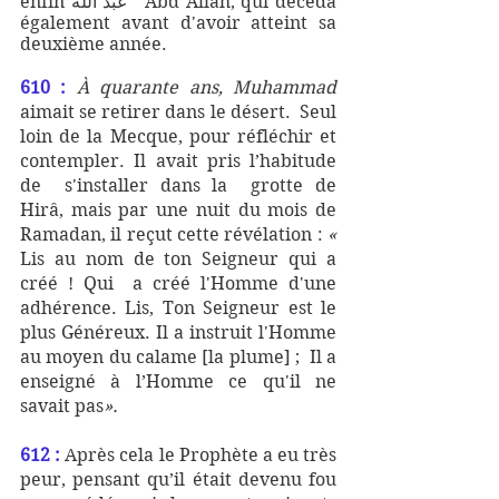
enfin عبد الله  'Abd Allah, qui décéda 
également avant d'avoir atteint sa 
deuxième année. 
610 : 
À quarante ans, Muhammad 
aimait se retirer dans le désert.  Seul 
loin de la Mecque, pour réfléchir et 
contempler. Il avait pris l’habitude 
de  s'installer dans la  grotte de  
Hirâ, mais par une nuit du mois de 
Ramadan, il reçut cette révélation :
 « 
Lis au nom de ton Seigneur qui a 
créé ! Qui  a créé l'Homme d'une 
adhérence. Lis, Ton Seigneur est le 
plus Généreux. Il a instruit l'Homme 
au moyen du calame [la plume] ;  Il a 
enseigné à l’Homme ce qu'il ne 
savait pas
». 
612 :
 Après cela le Prophète a eu très 
peur, pensant qu’il était devenu fou 