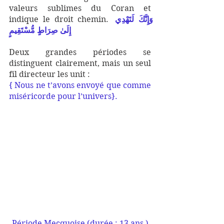
valeurs sublimes du Coran et 
indique le droit chemin. 
وَإِنَّكَ لَتَهْدِي 
إِلَىٰ صِرَاطٍ مُّسْتَقِيمٍ
Deux grandes périodes se 
distinguent clairement, mais un seul 
fil directeur les unit : 
{ Nous ne t’avons envoyé que comme 
miséricorde pour l’univers}.
Période Mecquoise (durée : 13 ans )