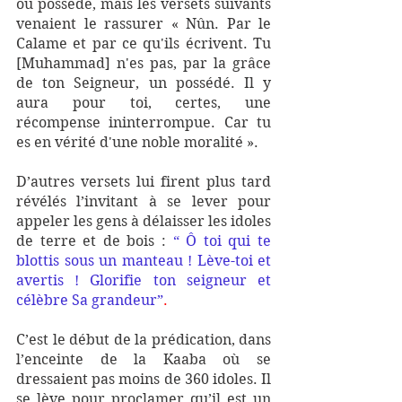
ou possédé, mais les versets suivants  
venaient le rassurer « Nûn. Par le 
Calame et par ce qu'ils écrivent. Tu 
[Muhammad] n'es pas, par la grâce 
de ton Seigneur, un possédé. Il y 
aura pour toi, certes, une 
récompense ininterrompue. Car tu 
es en vérité d'une noble moralité ». 
D’autres versets lui firent plus tard  
révélés l’invitant à se lever pour 
appeler les gens à délaisser les idoles 
de terre et de bois : 
“ Ô toi qui te 
blottis sous un manteau ! Lève-toi et 
avertis ! Glorifie ton seigneur et 
célèbre Sa grandeur”
.
C’est le début de la prédication, dans 
l’enceinte de la Kaaba où se 
dressaient pas moins de 360 idoles. Il 
se lève pour proclamer qu’il est un 