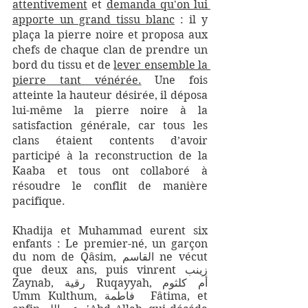
attentivement
 et 
demanda qu'on lui 
apporte un grand tissu blanc
 : il y 
plaça la pierre noire et proposa aux 
chefs de chaque clan de prendre un 
bord du tissu et de 
lever ensemble la 
pierre tant vénérée.
 Une fois 
atteinte la hauteur désirée, il déposa 
lui-même la pierre noire à la 
satisfaction générale, car tous les 
clans étaient contents d’avoir 
participé à la reconstruction de la 
Kaaba et tous ont collaboré à 
résoudre le conflit de manière 
pacifique.
Khadija et Muhammad eurent six 
enfants : Le premier-né, un garçon 
du nom de Qâsim, القاسم ne vécut 
que deux ans, puis vinrent زينب  
Zaynab, رقية Ruqayyah, أم كلثوم  
Umm Kulthum, فاطمة  Fâtima, et 