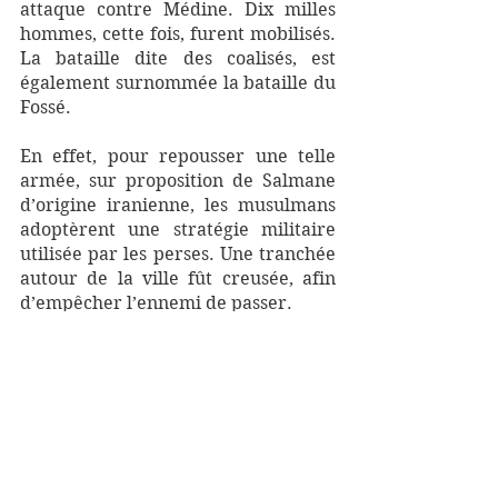
attaque contre Médine. Dix milles 
hommes, cette fois, furent mobilisés. 
La bataille dite des coalisés, est 
également surnommée la bataille du 
Fossé. 
En effet, pour repousser une telle 
armée, sur proposition de Salmane 
d’origine iranienne, les musulmans 
adoptèrent une stratégie militaire 
utilisée par les perses. Une tranchée 
autour de la ville fût creusée, afin 
d’empêcher l’ennemi de passer. 
Les tribus coalisées assiégèrent 
Médine pendant tout un mois sans 
autres vivres que leurs réserves. Se 
retrouvant en situation très difficile, 
la division ne tarda pas à s'installer 
entre leurs troupes, qui finirent par 