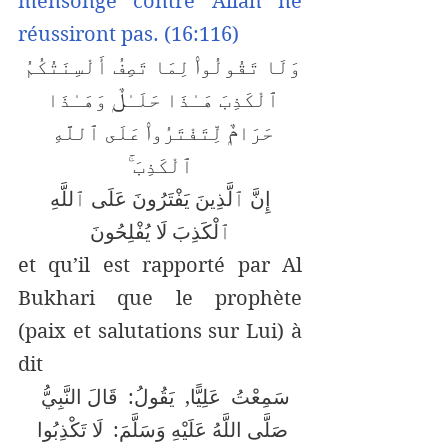
mensonge contre Allah ne 
réussiront pas. (16:116)
وَلَا تَقُولُوا۟ لِمَا تَصِفُ أَلْسِنَتُكُمُ 
ٱلْكَذِبَ هَـٰذَا حَلَـٰلٌۭ وَهَـٰذَا 
حَرَامٌۭ لِّتَفْتَرُوا۟ عَلَى ٱللَّهِ 
ٱلْكَذِبَ ۚ
 إِنَّ ٱلَّذِينَ يَفْتَرُونَ عَلَى ٱللَّهِ 
ٱلْكَذِبَ لَا يُفْلِحُونَ
et qu’il est rapporté par Al 
Bukhari que le prophète 
(paix et salutations sur Lui) à 
dit 
سَمِعْتُ ‏ ‏عَلِيًّا, ‏ ‏يَقُولُ: ‏ ‏قَالَ النَّبِيُّ ‏ 
‏صَلَّى اللَّهُ عَلَيْهِ وَسَلَّمَ: ‏ ‏لَا تَكْذِبُوا 