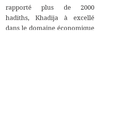
rapporté plus de 2000 
hadiths, Khadija à excellé 
dans le domaine économique 
et a soutenu financièrement 
et moralement le prophète 
(psl), Oum Salama a conseillé 
le Prophète au moment de le 
signature du pacte de paix 
avec les Quraysh, et 
Muhammad va suivre son 
conseil ainsi que tous les 
compagnons. Al-Shifa bint 
Abdullah (رضي الله عنها) avait 