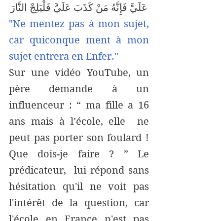
عَلَيَّ فَإِنَّهُ مَنْ كَذَبَ عَلَيَّ فَلْيَلِجْ النَّارَ
"Ne mentez pas à mon sujet, 
car quiconque ment à mon 
sujet entrera en Enfer." 
Sur une vidéo YouTube, un 
père demande à un 
influenceur : “ ma fille a 16 
ans mais à l’école, elle  ne 
peut pas porter son foulard ! 
Que dois-je faire ? ” Le 
prédicateur,  lui répond sans 
hésitation qu'il ne voit pas 
l'intérêt de la question, car 
l'école en France n'est pas 