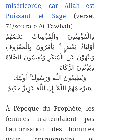
miséricorde, car Allah est 
Puissant et Sage
 (verset 
71/sourate At-Tawbah)
وَالْمُؤْمِنُونَ وَالْمُؤْمِنَاتُ بَعْضُهُمْ 
أَوْلِيَاءُ بَعْضٍ ۚ يَأْمُرُونَ بِالْمَعْرُوفِ 
وَيَنْهَوْنَ عَنِ الْمُنكَرِ وَيُقِيمُونَ الصَّلَاةَ 
وَيُؤْتُونَ الزَّكَاةَ
 وَيُطِيعُونَ اللَّهَ وَرَسُولَهُ ۚ أُولَٰئِكَ 
سَيَرْحَمُهُمُ اللَّهُ ۗ إِنَّ اللَّهَ عَزِيزٌ حَكِيمٌ
À l'époque du Prophète, les 
femmes n'attendaient pas 
l'autorisation des hommes 
pour entreprendre et 